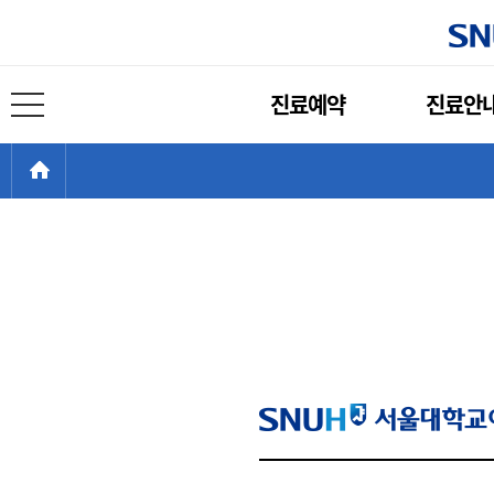
주
진료예약
진료안
메
전체 메뉴 열기
뉴
현
>
HOME
재
위
치: