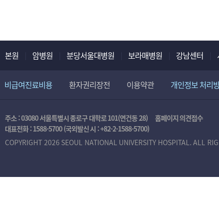
본원
암병원
분당서울대병원
보라매병원
강남센터
비급여진료비용
환자권리장전
이용약관
개인정보 처리
주소 : 03080 서울특별시 종로구 대학로 101(연건동 28)
홈페이지 의견접수
대표전화 :
1588-5700
(국외발신 시 :
+82-2-1588-5700
)
COPYRIGHT 2026 SEOUL NATIONAL UNIVERSITY HOSPITAL. ALL RI
본
인
인
증