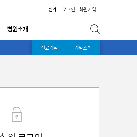
어린이병원
로그인
회원가입
원격
병원소개
전체 검색 레이어 열기
진료예약
예약조회