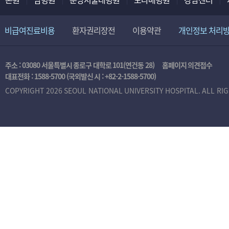
비급여진료비용
환자권리장전
이용약관
개인정보 처리
주소 : 03080 서울특별시 종로구 대학로 101(연건동 28)
홈페이지 의견접수
대표전화 :
1588-5700
(국외발신 시 :
+82-2-1588-5700
)
COPYRIGHT 2026 SEOUL NATIONAL UNIVERSITY HOSPITAL. ALL RI
본
인
인
증