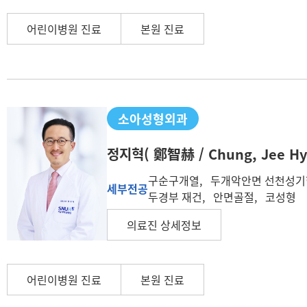
어린이병원 진료
본원 진료
소아성형외과
정지혁
( 鄭智赫 / Chung, Jee Hy
구순구개열, 두개악안면 선천성기
세부전공
두경부 재건, 안면골절, 코성형
의료진 상세정보
어린이병원 진료
본원 진료