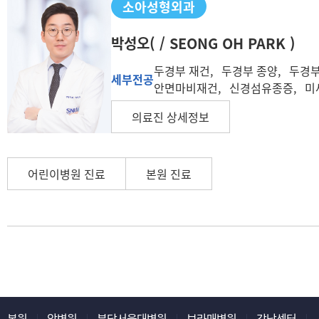
소아성형외과
박성오
( / SEONG OH PARK )
두경부 재건, 두경부 종양, 두경부암
세부전공
안면마비재건, 신경섬유종증, 
의료진 상세정보
어린이병원 진료
본원 진료
본원
암병원
분당서울대병원
보라매병원
강남센터