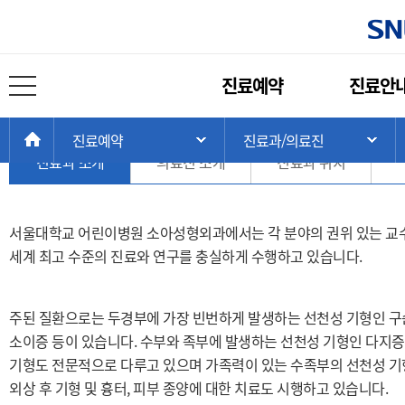
진료과/의료진
주
진료예약
진료안
메
전체 메뉴 열기
소아성형외과
뉴
현
>
>
>
HOME
진료예약
진료과/의료진
주 메뉴 목록 열기
서
재
진료과 소개
의료진 소개
진료과 위치
위
치:
서울대학교 어린이병원 소아성형외과에서는 각 분야의 권위 있는 교수
세계 최고 수준의 진료와 연구를 충실하게 수행하고 있습니다.
주된 질환으로는 두경부에 가장 빈번하게 발생하는 선천성 기형인 
소이증 등이 있습니다. 수부와 족부에 발생하는 선천성 기형인 다지증
기형도 전문적으로 다루고 있으며 가족력이 있는 수족부의 선천성 기형
외상 후 기형 및 흉터, 피부 종양에 대한 치료도 시행하고 있습니다.