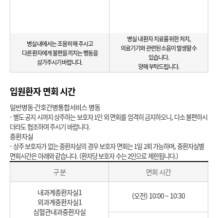
병실 내 환자 치료를 위한 처치,
병실 내에서는 조용히 해 주시고
의료기기와 관련된 소음이 발생할 수
다른 환자에게 불편을 끼치는 행동을
있습니다.
삼가주시기 바랍니다.
양해 부탁드립니다.
입원환자 면회 시간
일반병동·간호간병통합서비스 병동
- 별도 공지 시까지 상주하는 보호자 1인 외 면회를 엄격히 금지하오니, 다소 불편하시
더라도 협조하여 주시기 바랍니다.
중환자실
- 상주 보호자가 없는 중환자실의 경우 보호자 면회는 1일 2회 가능하며, 중환자실별
면회시간은 아래와 같습니다. (환자당 보호자 수는 2인으로 제한됩니다.)
중
구 분
면회 시간
환
자
내과계중환자실1
실
(오전) 10:00 ~ 10:30
외과계중환자실1
심혈관내과중환자실