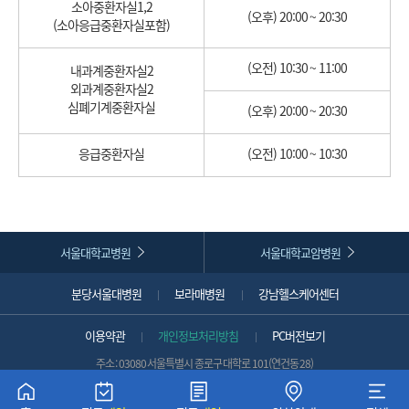
소아중환자실1,2
(오후) 20:00 ~ 20:30
(소아응급중환자실포함)
(오전) 10:30 ~ 11:00
내과계중환자실2
외과계중환자실2
심폐기계중환자실
(오후) 20:00 ~ 20:30
응급중환자실
(오전) 10:00 ~ 10:30
서울대학교병원
서울대학교암병원
분당서울대병원
보라매병원
강남헬스케어센터
이용약관
개인정보처리방침
PC버전보기
주소 : 03080 서울특별시 종로구 대학로 101(연건동 28)
대표전화 :
1588-5700 (국외발신 시 :
+82-2-1588-5700
)
뒤로가기
COPYRIGHT 2022 SNUH. ALL RIGHTS RESERVED.