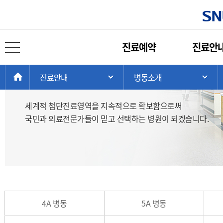
병동소개
주
진료예약
진료안
메
전체 메뉴 열기
뉴
현
>
>
>
HOME
진료안내
병동소개
최상의 진료로 가장 신뢰받는 병원
주 메뉴 목록 열기
서
재
위
세계적 첨단진료영역을 지속적으로 확보함으로써
치:
국민과 의료전문가들이 믿고 선택하는 병원이 되겠습니다.
4A 병동
5A 병동