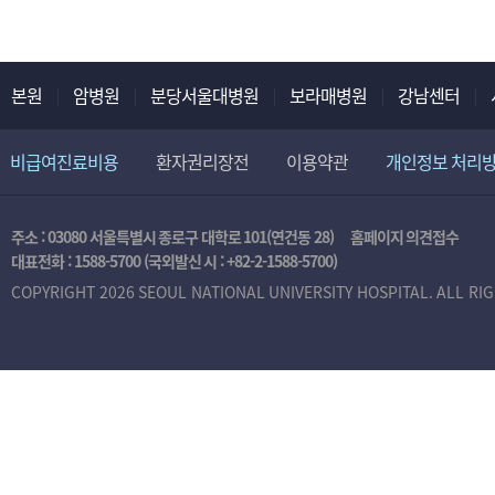
본원
암병원
분당서울대병원
보라매병원
강남센터
비급여진료비용
환자권리장전
이용약관
개인정보 처리
주소 : 03080 서울특별시 종로구 대학로 101(연건동 28)
홈페이지 의견접수
대표전화 :
1588-5700
(국외발신 시 :
+82-2-1588-5700
)
COPYRIGHT 2026 SEOUL NATIONAL UNIVERSITY HOSPITAL. ALL RI
본
인
인
증