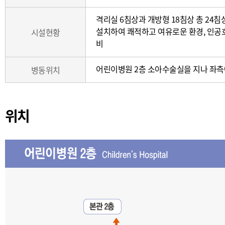
료
격리실 6침상과 개방형 18침상 총 24
과,
설치하여 쾌적하고 여유로운 환경, 인공
시설현황
주
비
요
질
어린이병원 2층 소아수술실을 지나 좌측
병동위치
환,
시
설
현
위치
황,
전
화
번
호)