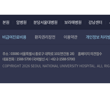
본원
암병원
분당서울대병원
보라매병원
강남센터
비급여진료비용
환자권리장전
이용약관
개인정보 처리
주소 : 03080 서울특별시 종로구 대학로 101(연건동 28)
홈페이지 의견접수
대표전화 :
1588-5700
(국외발신 시 :
+82-2-1588-5700
)
COPYRIGHT 2026 SEOUL NATIONAL UNIVERSITY HOSPITAL. ALL RI
본
인
인
증