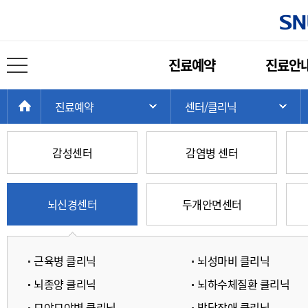
센터/클리닉
주
진료예약
진료안
메
전체 메뉴 열기
센터별 클리닉 보기
클리닉 전체보기
뉴
현
>
>
>
HOME
진료예약
센터/클리닉
주 메뉴 목록 열기
서
재
위
치:
감성센터
감염병 센터
뇌신경센터
두개안면센터
근육병 클리닉
뇌성마비 클리닉
뇌종양 클리닉
뇌하수체질환 클리닉
모야모야병 클리닉
발달장애 클리닉