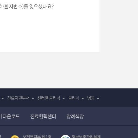
목 : 이름, 환자등록번호
호(환자번호)를 잊으셨나요?
 휴대전화번호
보유 및 이용기간 :
2년
진료지원부서
센터별 클리닉
클리닉
병동
어 다운로드
진료협력센터
장례식장