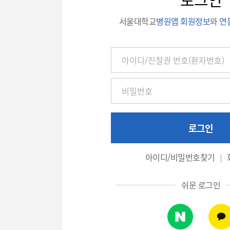
서울대학교
병원앱 회원정보
와
연
아
이
디
/
진
찰
권
로그인
번
호
아이디/비밀번호찾기
(환
자
쉬운 로그인
번
호),
비
밀