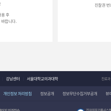
화
2. 수집하는 항
오
진찰권 번
번
(진찰권번호),
호
사용 후
3. 개인정보의 
입
 바랍니다.
력
강남센터
서울대학교의과대학
진료과
개인정보 처리방침
정보공개
정보무단수집거부공개
뷰
페이지 의견접수