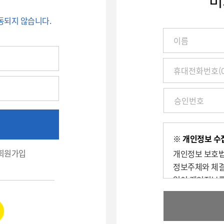
비
동되지 않습니다.
이
름
/
진
찰
권
번
호
(환
※ 개인정보 수집
자
회원가입
개인정보 보호법
번
호)
정보주체와 체결
/
없이 개인정보를
휴
대
1. 수집/이용 
전
확인 및 취소에