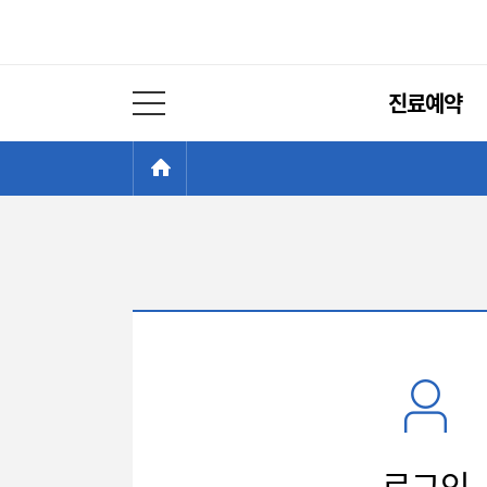
주
진료예약
메
전체 메뉴 열기
뉴
현
>
HOME
재
위
치:
로그인
로그인