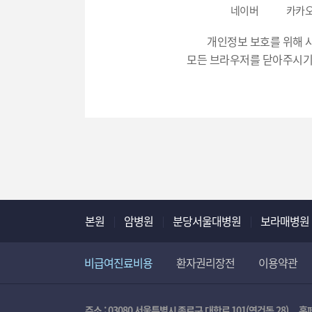
번
네이버
카카
호
개인정보 보호를 위해 
입
모든 브라우저를 닫아주시기
력
본원
암병원
분당서울대병원
보라매병원
비급여진료비용
환자권리장전
이용약관
주소 : 03080 서울특별시 종로구 대학로 101(연건동 28)
홈