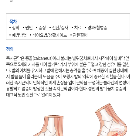
목차
정의
원인
증상
진단/검사
치료
경과/합병증
예방방법
식이요법/생활가이드
관련질병
정의
족저근막은 종골(calcaneus)이라 불리는 발뒤꿈치뼈에서 시작하여 발바닥 앞
쪽으로 5개의 가지를 내어 발가락 기저 부위에 붙은 두껍고 강한 섬유띠를 말한
다. 발의 아치를 유지하고 발에 전해지는 충격을 흡수하며 체중이 실린 상태에
서 발을 들어 올리는 데 도움을 주어 보행시 발의 역학에 중요한 역할을 한다. 이
러한 족저근막이 반복적인 미세 손상을 입어 근막을 구성하는 콜라겐의 변성이 
유발되고 염증이 발생한 것을 족저근막염이라 한다. 성인의 발뒤꿈치 통증의 
대표적 원인 질환으로 알려져 있다. 