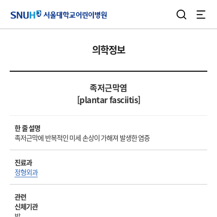
검색
전체
서울대학교어린이병원
의학정보
족저근막염
[plantar fasciitis]
한 줄 설명
족저근막에 반복적인 미세 손상이 가해져 발생한 염증
진료과
정형외과
관련
신체기관
발