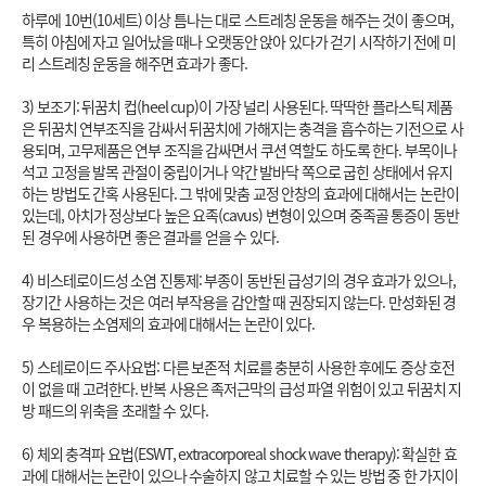
하루에 10번(10세트) 이상 틈나는 대로 스트레칭 운동을 해주는 것이 좋으며, 
특히 아침에 자고 일어났을 때나 오랫동안 앉아 있다가 걷기 시작하기 전에 미
리 스트레칭 운동을 해주면 효과가 좋다.

3) 보조기: 뒤꿈치 컵(heel cup)이 가장 널리 사용된다. 딱딱한 플라스틱 제품
은 뒤꿈치 연부조직을 감싸서 뒤꿈치에 가해지는 충격을 흡수하는 기전으로 사
용되며, 고무제품은 연부 조직을 감싸면서 쿠션 역할도 하도록 한다. 부목이나 
석고 고정을 발목 관절이 중립이거나 약간 발바닥 쪽으로 굽힌 상태에서 유지
하는 방법도 간혹 사용된다. 그 밖에 맞춤 교정 안창의 효과에 대해서는 논란이 
있는데, 아치가 정상보다 높은 요족(cavus) 변형이 있으며 중족골 통증이 동반
된 경우에 사용하면 좋은 결과를 얻을 수 있다.

4) 비스테로이드성 소염 진통제: 부종이 동반된 급성기의 경우 효과가 있으나, 
장기간 사용하는 것은 여러 부작용을 감안할 때 권장되지 않는다. 만성화된 경
우 복용하는 소염제의 효과에 대해서는 논란이 있다.

5) 스테로이드 주사요법: 다른 보존적 치료를 충분히 사용한 후에도 증상 호전
이 없을 때 고려한다. 반복 사용은 족저근막의 급성 파열 위험이 있고 뒤꿈치 지
방 패드의 위축을 초래할 수 있다.

6) 체외 충격파 요법(ESWT, extracorporeal shock wave therapy): 확실한 효
과에 대해서는 논란이 있으나 수술하지 않고 치료할 수 있는 방법 중 한 가지이