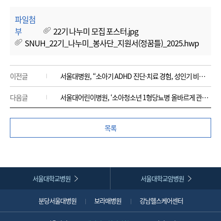
파일첨
부
22기 나누미 모집 포스터.jpg
SNUH_22기_나누미_봉사단_지원서(정꿈틀)_2025.hwp
이전글
서울대병원, “소아기 ADHD 진단·치료 경험, 성인기 비만과 키 연관성 확인”
다음글
서울대어린이병원, ‘소아청소년 1형당뇨병 올바르게 관리하기’ 발간
목록
서울대학교병원
서울대학교암병원
분당서울대병원
보라매병원
강남헬스케어센터