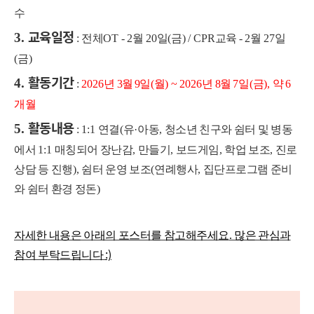
수
교육일정
3.
:
전체
OT - 2
월
20
일
(
금
) / CPR
교육
- 2
월
27
일
(
금
)
활동기간
4.
:
20
26
년
3
월
9
일
(
월
) ~ 2026
년
8
월
7
일
(
금
),
약
6
개월
활동내용
5.
: 1:1
연결
(
유
·
아동
,
청소년 친구와 쉼터 및 병동
에서
1:1
매칭되어 장난감
,
만들기
,
보드게임
,
학업 보조
,
진로
상담 등 진행
),
쉼터 운영 보조
(
연례행사
,
집단프로그램 준비
와 쉼터 환경 정돈
)
자세한 내용은 아래의 포스터를 참고해주세요
.
많은 관심과
:)
참여 부탁드립니다