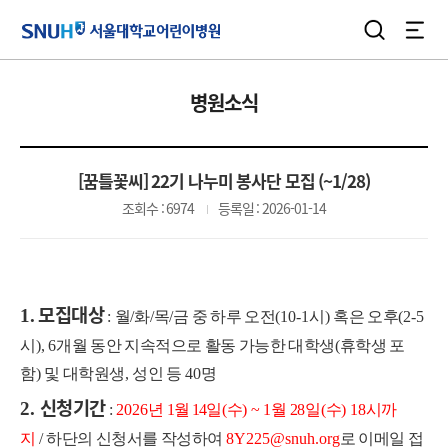
검색
전체
서울대학교어린이병원
병원소식
[꿈틀꽃씨] 22기 나누미 봉사단 모집 (~1/28)
조회수 : 6974
등록일 : 2026-01-14
모집대상
1.
:
월
/
화
/
목
/
금 중 하루 오전
(10-1
시
)
혹은 오후
(2-5
시
), 6
개월 동안 지속적으로 활동 가능한 대학생
(
휴학생 포
함
)
및 대학원생
,
성인 등
40
명
신청기간
2.
:
2
0
26
년
1
월
14
일
(
수
) ~ 1
월 2
8
일
(
수
) 18
시까
지
/
하단의 신청서를 작성하여
8Y225@snuh.org
로 이메일 접