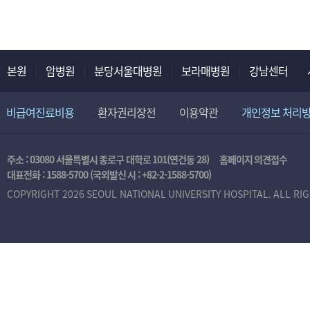
본원
암병원
분당서울대병원
보라매병원
강남센터
비급여진료비용
환자권리장전
이용약관
개인정보 처리
주소 : 03080 서울특별시 종로구 대학로 101(연건동 28)
홈페이지 의견접수
대표전화 :
1588-5700
(국외발신 시 :
+82-2-1588-5700
)
COPYRIGHT 2026 SEOUL NATIONAL UNIVERSITY HOSPITAL. ALL RI
본
인
인
증