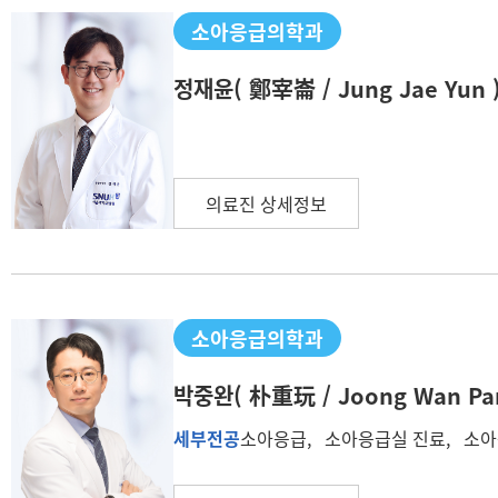
소아응급의학과
정재윤
( 鄭宰崙 / Jung Jae Yun 
의료진 상세정보
소아응급의학과
박중완
( 朴重玩 / Joong Wan Par
세부전공
소아응급, 소아응급실 진료, 소아