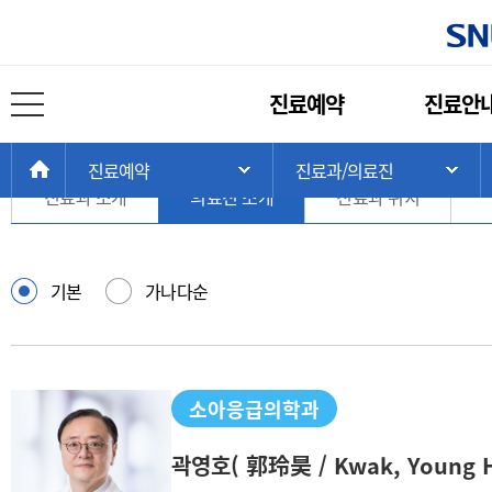
진료과/의료진
주
진료예약
진료안
메
전체 메뉴 열기
소아응급의학과
뉴
현
>
>
>
HOME
진료예약
진료과/의료진
주 메뉴 목록 열기
서
재
진료과 소개
의료진 소개
진료과 위치
위
치:
의
기본
가나다순
료
진
검
색
소아응급의학과
곽영호
( 郭玲昊 / Kwak, Young H