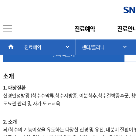
센터 / 클리닉
주
진료예약
진료안
메
전체 메뉴 열기
배뇨재활 클리닉
뉴
현
>
>
>
HOME
진료예약
센터/클리닉
주 메뉴 목록 열기
서
재
클리닉소개
위
치:
소개
1. 대상질환
신경인성방광 (척수수막류,척수지방종, 이분척추,척수결박증후군, 횡
도뇨관 관리 및 자가 도뇨교육
2. 소개
뇌/척수의 기능이상을 유도하는 다양한 신경 및 유전, 내분비 질환이