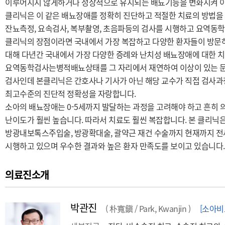
이루어지지 않게하거나 정상적으로 유지되는 배뇨기능을 변화시켜 이
클리닉은 이 같은 배뇨장애를 정확히 진단하고 적절한 치료의 방법을
잔뇨측정, 요속검사, 복부촬영, 초음파등의 검사를 시행하고 요역동학검사(u
클리닉의 장점이라면 국내에서 가장 복잡하고 다양한 환자들이 방문
대해 다년간 국내에서 가장 다양한 증례와 난치성 배뇨장애에 대한 
요역동학검사는병적배뇨상태를 그 자리에서 재연하여 이상이 있는 문
검사인데 본클리닉은 간호사나 기사가 아닌 해당 교수가 직접 검사과
최고수준의 진단적 정확성을 자랑합니다.
소아의 배뇨장애는 0-5세까지 발달하는 과정을 고려해야 하고 흔히
난이도가 훨씬 높습니다. 따라서 치료도 훨씬 복잡합니다. 본 클리닉은
방광내보톡스주입술, 방광확대술, 괄약근 재건 수술까지 현재까지 전
시행하고 있으며 우수한 결과와 높은 환자 만족도를 보이고 있습니다.
의료진소개
박관진
( 朴寬鎭 / Park, Kwanjin )
[소아비