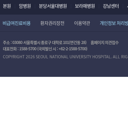
본원
암병원
분당서울대병원
보라매병원
강남센터
비급여진료비용
환자권리장전
이용약관
개인정보 처리
주소 : 03080 서울특별시 종로구 대학로 101(연건동 28)
홈페이지 의견접수
대표전화 :
1588-5700
(국외발신 시 :
+82-2-1588-5700
)
COPYRIGHT 2026 SEOUL NATIONAL UNIVERSITY HOSPITAL. ALL RI
본
인
인
증