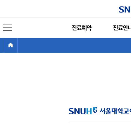
주
진료예약
진료안
메
전체 메뉴 열기
뉴
현
>
HOME
재
위
치: