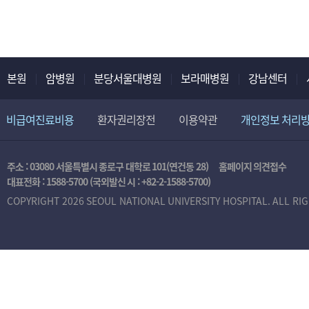
본원
암병원
분당서울대병원
보라매병원
강남센터
비급여진료비용
환자권리장전
이용약관
개인정보 처리
주소 : 03080 서울특별시 종로구 대학로 101(연건동 28)
홈페이지 의견접수
대표전화 :
1588-5700
(국외발신 시 :
+82-2-1588-5700
)
COPYRIGHT 2026 SEOUL NATIONAL UNIVERSITY HOSPITAL. ALL RI
본
인
인
증