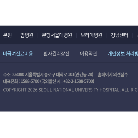
본원
암병원
분당서울대병원
보라매병원
강남센터
비급여진료비용
환자권리장전
이용약관
개인정보 처리
주소 : 03080 서울특별시 종로구 대학로 101(연건동 28)
홈페이지 의견접수
대표전화 :
1588-5700
(국외발신 시 :
+82-2-1588-5700
)
COPYRIGHT 2026 SEOUL NATIONAL UNIVERSITY HOSPITAL. ALL RI
본
인
인
증