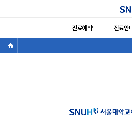
주
진료예약
진료안
메
전체 메뉴 열기
뉴
현
>
HOME
재
위
치: