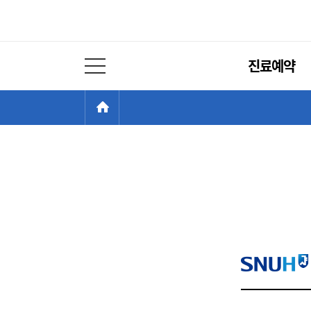
주
진료예약
메
전체 메뉴 열기
뉴
현
>
HOME
재
위
치: