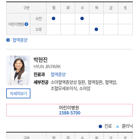
구분
월
화
수
목
금
토
오전
진료
진료
어린이병원
오후
진료
:
혈액종양
박현진
HYUN JIN PARK
진료과
혈액종양
세부전공
소아혈액종양성 질환, 혈액질환, 혈액암,
조혈모세포이식, 소아암
자세히보기
어린이병원
1588-5700
진료
클리닉
구분
월
화
수
목
금
토