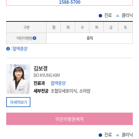
1588-5700
진료
클리닉
구분
월
화
수
목
금
토
어린이병원
휴직
:
혈액종양
김보경
BO KYUNG KIM
진료과
혈액종양
세부전공
조혈모세포이식, 소아암
자세히보기
어린이병원예약
진료
클리닉