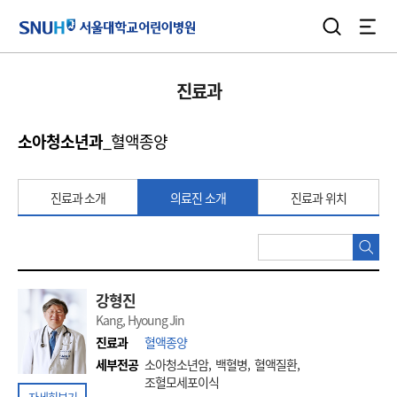
검색
전체
서울대학교어린이병원
진료과
소아청소년과
_혈액종양
진료과 소개
의료진 소개
진료과 위치
의
검
료
진
검
강형진
색
Kang, Hyoung Jin
진료과
혈액종양
세부전공
소아청소년암, 백혈병, 혈액질환,
조혈모세포이식
자세히보기