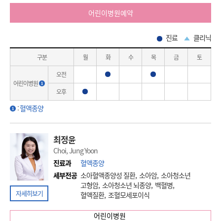
어린이병원예약
진료
클리닉
구분
월
화
수
목
금
토
오전
진료
진료
어린이병원
오후
진료
:
혈액종양
최정윤
Choi, Jung Yoon
진료과
혈액종양
세부전공
소아혈액종양성 질환, 소아암, 소아청소년
고형암, 소아청소년 뇌종양, 백혈병,
자세히보기
혈액질환, 조혈모세포이식
어린이병원