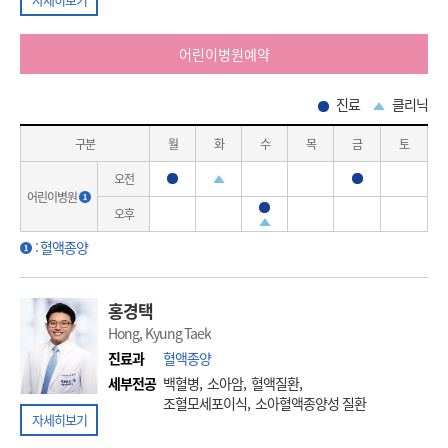
어린이병원예약
진료
클리닉
구분
월
화
수
목
금
토
오전
진료
진료
클리닉
어린이병원
진료
오후
클리닉
:
혈액종양
홍경택
Hong, Kyung Taek
진료과
혈액종양
세부전공
백혈병, 소아암, 혈액질환,
조혈모세포이식, 소아혈액종양성 질환
자세히보기