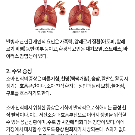
발병과 관련된 개인적 요인은
가족력, 알레르기 질환(아토피, 알레
르기 비염) 동반 여부
등이고, 환경적 요인은
대기오염, 스트레스, 바
이러스 감염
등이 있다.
2. 주요 증상
소아 천식의 증상은
마른기침, 천명(쌕쌕거림), 숨참
, 활발한 활동 시
생기는
호흡곤란
이다. 소아 천식 환자는 성인과 달리
보챔, 늘어짐,
구토
를 호소하기도 한다.
소아 천식에서 위험한 증상은 기침이 발작적으로 심해지는
급성 천
식 발작
이다. 이는 저산소증과 호흡부전으로 이어져 생명을 위협할
수 있는 응급상황이며, 주로
밤 시간에 악화
되는 경향이 있다. 이에
가정에서 대처할 수 있도록
증상 완화제
가 처방되는데, 효과가 없다