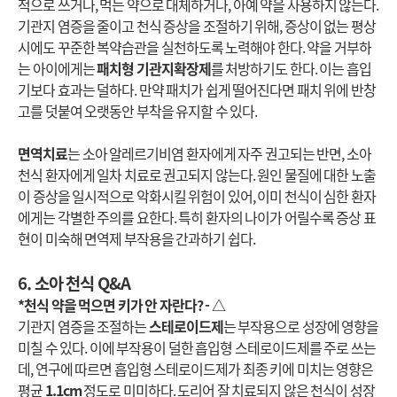
적으로 쓰거나, 먹는 약으로 대체하거나, 아예 약을 사용하지 않는다.
기관지 염증을 줄이고 천식 증상을 조절하기 위해, 증상이 없는 평상
시에도 꾸준한 복약습관을 실천하도록 노력해야 한다. 약을 거부하
는 아이에게는
패치형 기관지확장제
를 처방하기도 한다. 이는 흡입
기보다 효과는 덜하다. 만약 패치가 쉽게 떨어진다면 패치 위에 반창
고를 덧붙여 오랫동안 부착을 유지할 수 있다.
면역치료
는 소아 알레르기비염 환자에게 자주 권고되는 반면, 소아
천식 환자에게 일차 치료로 권고되지 않는다. 원인 물질에 대한 노출
이 증상을 일시적으로 악화시킬 위험이 있어, 이미 천식이 심한 환자
에게는 각별한 주의를 요한다. 특히 환자의 나이가 어릴수록 증상 표
현이 미숙해 면역제 부작용을 간과하기 쉽다.
6. 소아 천식 Q&A
*천식 약을 먹으면 키가 안 자란다? - △
기관지 염증을 조절하는
스테로이드제
는 부작용으로 성장에 영향을
미칠 수 있다. 이에 부작용이 덜한 흡입형 스테로이드제를 주로 쓰는
데, 연구에 따르면 흡입형 스테로이드제가 최종 키에 미치는 영향은
평균
1.1cm
정도로 미미하다. 도리어 잘 치료되지 않은 천식이 성장