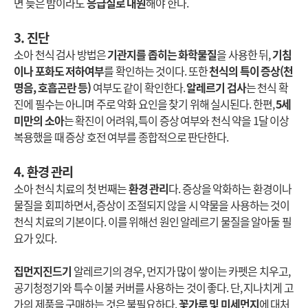
면 늦은 밤이라도
응급실로 내원
해야 한다.
3. 진단
소아 천식 검사 방법은
기관지를 좁히는 화학물질
을 사용한 뒤,
기침
이나 포화도 저하여부
를 확인하는 것이다. 또한
천식의 특이 증상(천
명음, 호흡곤란 등)
여부도 같이 확인한다.
알레르기 검사
는 천식 확
진에 필수는 아니며 주로 악화 요인을 찾기 위해 실시된다. 한편,
5세
미만의 소아
는 확진이 어려워, 특이 증상 여부와 천식 약을 1달 이상
복용했을 때 증상 호전 여부를 종합적으로 판단한다.
4. 환경 관리
소아 천식 치료의 첫 번째는
환경 관리
다. 증상을 악화하는 환경이나
물질을 회피하면서, 증상이 조절되지 않을 시 약물을 사용하는 것이
천식 치료의 기본이다. 이를 위해선 원인 알레르기 물질을 알아둘 필
요가 있다.
집먼지진드기
알레르기의 경우, 먼지가 많이 쌓이는 카펫은 치우고,
공기청정기와 특수 이불 커버를 사용하는 것이 좋다. 단, 지나치게 고
가의 제품을 구매하는 것은 불필요하다.
꽃가루 및 미세먼지
에 대처