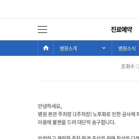
병원소식
주
진료예약
메
전체 메뉴 열기
뉴
본관 1주차
현
>
>
HOME
병원소개
병원소식
주 메뉴 목록 열
재
위
조회수 : 
치:
안녕하세요,
병원 본관 주차장 (1주차장) 노후화로 인한 공사에
이용에 불편을 드려 대단히 송구합니다.
안전하고 쾌적한 주차 환경 조성을 위해 최선을 다