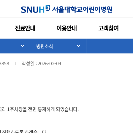
인쇄
관심콘텐츠
URL복사
서울대학교
진료안내
이용안내
고객참여
장 운영중단 및 공사 안내
>
병원소식
기
서브 메뉴 목록 열기
서브 메뉴 목록 열기
3858
작성일 : 2026-02-09
 따라 1주차장을 전면 통제하게 되었습니다.
해 진행하도록 하겠습니다.