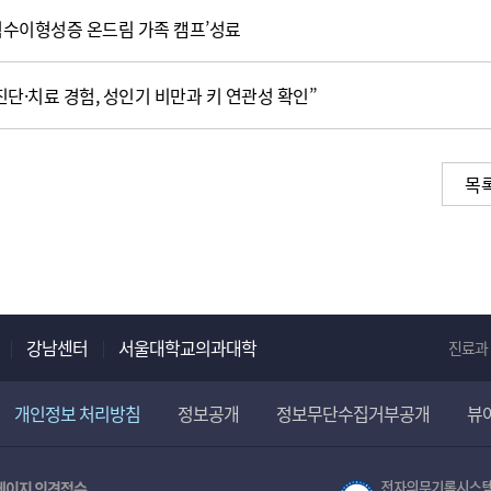
척수이형성증 온드림 가족 캠프’성료
진단·치료 경험, 성인기 비만과 키 연관성 확인”
목
강남센터
서울대학교의과대학
진료과
개인정보 처리방침
정보공개
정보무단수집거부공개
뷰
페이지 의견접수