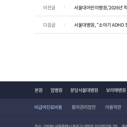
이전글
서울대어린이병원,‘2026년 
다음글
서울대병원, “소아기 ADHD 
본원
암병원
분당서울대병원
보라매병원
비급여진료비용
환자권리장전
이용약관
주소 : 03080 서울특별시 종로구 대학로 101(연건동 28)
홈