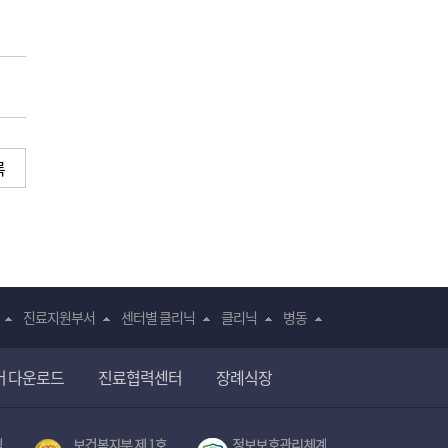
록
진료지원부서
센터별 클리닉
클리닉
병동
어 다운로드
진료협력센터
장례식장