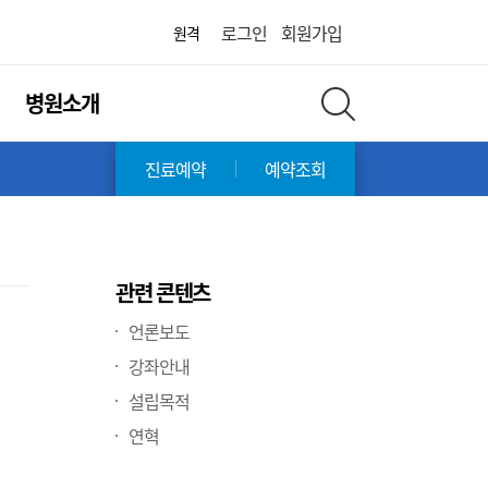
화면 축소
화면 확대
어린이병원
로그인
회원가입
원격
병원소개
전체 검색 레이어 열기
진료예약
예약조회
관련 콘텐츠
언론보도
강좌안내
설립목적
연혁