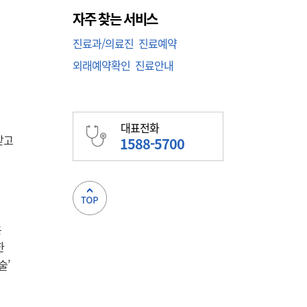
자주 찾는 서비스
진료과/의료진
진료예약
외래예약확인
진료안내
경
대표전화
받고
1588-5700
의
은
한
술’