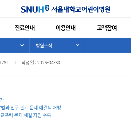
인쇄
관심콘텐츠
URL복사
서울대학교
진료안내
이용안내
고객참여
, 신간 ‘아이의 친구 관계’ 출간
>
병원소식
기
서브 메뉴 목록 열기
서브 메뉴 목록 열기
1781
작성일 : 2026-04-30
출간
진 방법과 친구 관계 문제 해결책 처방
학교폭력 문제 해결 지침 수록