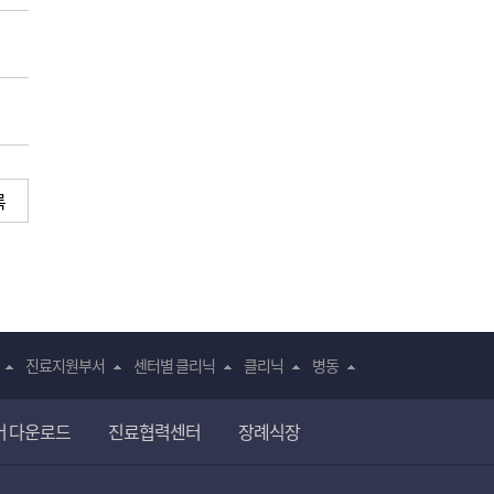
록
진료지원부서
센터별 클리닉
클리닉
병동
어 다운로드
진료협력센터
장례식장