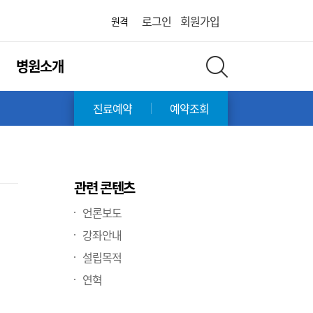
화면 축소
화면 확대
어린이병원
로그인
회원가입
원격
병원소개
전체 검색 레이어 열기
진료예약
예약조회
관련 콘텐츠
언론보도
강좌안내
설립목적
연혁