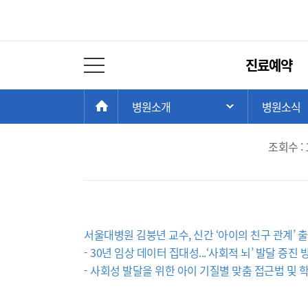
병원소식
주
진료예약
메
전체 메뉴 열기
뉴
서울대병원 김붕년 교수
현
>
>
HOME
병원소개
병원소식
주 메뉴 목록 열
재
위
조회수 : 
치:
서울대병원 김붕년 교수, 신간 ‘아이의 친구 관계’ 
- 30년 임상 데이터 집대성...‘사회적 뇌’ 발달 증
- 사회성 발달을 위한 아이 기질별 맞춤 접근법 및 