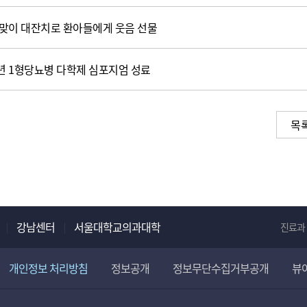
맞이 대잔치로 환아들에게 웃음 선물
 1형당뇨병 다학제 심포지엄 성료
목
강남센터
서울대학교의과대학
진료과
개인정보 처리방침
정보공개
정보무단수집거부공개
뷰