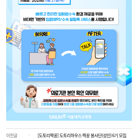
이전글
[도토리짝꿍] 도토리하우스 짝꿍 봉사단(성인) 6기 모집