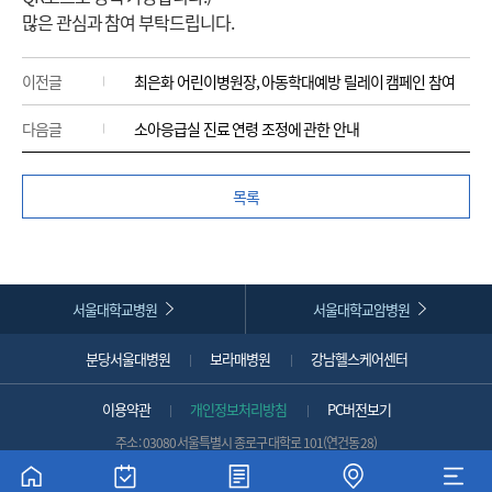
많은 관심과 참여 부탁드립니다.
이전글
최은화 어린이병원장, 아동학대예방 릴레이 캠페인 참여
다음글
소아응급실 진료 연령 조정에 관한 안내
목록
서울대학교병원
서울대학교암병원
분당서울대병원
보라매병원
강남헬스케어센터
이용약관
개인정보처리방침
PC버전보기
주소 : 03080 서울특별시 종로구 대학로 101(연건동 28)
대표전화 :
1588-5700 (국외발신 시 :
+82-2-1588-5700
)
뒤로가기
COPYRIGHT 2022 SNUH. ALL RIGHTS RESERVED.