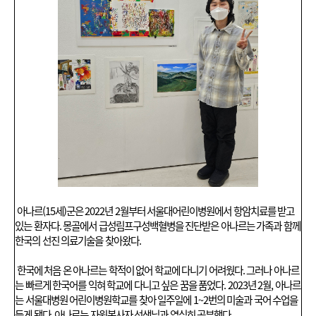
르:
희
망
의
여
정
아나르(15세)군은 2022년 2월부터 서울대어린이병원에서 항암치료를 받고
있는 환자다. 몽골에서 급성림프구성백혈병을 진단받은 아나르는 가족과 함께
한국의 선진 의료기술을 찾아왔다.
한국에 처음 온 아나르는 학적이 없어 학교에 다니기 어려웠
다.
그러나 아나르
는 빠르게 한국어를 익혀 학교에 다니고 싶은 꿈을 품었다. 2023년 2월, 아나르
는 서울대병원 어린이병원학교를 찾아 일주일에 1~2번의 미술과 국어 수업을
듣게 됐다. 아나르는 자원봉사자 선생님과 열심히 공부했다.