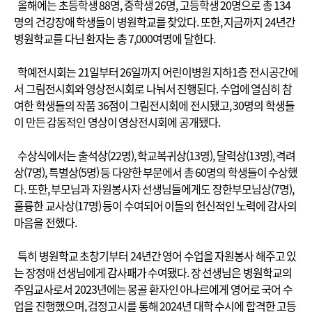
올해에는 초등학생 88명, 중학생 26명, 고등학생 20명으로 총 134
명의 건강장애 학생들이 병원학교를 찾았다. 또한, 지금까지 24년간
병원학교를 다닌 환자는 총 7,000여명에 달한다.
학예전시회는 21일부터 26일까지 어린이병원 지하1층 전시공간에
서 그림전시회와 영상전시회로 나눠서 진행된다. 수업에 열심히 참
여한 학생들의 작품 36점이 그림전시회에 전시됐고, 30명의 학생들
이 만든 감동적인 영상이 영상전시회에 공개됐다.
수상식에서는 출석상(22명), 학교복귀상(13명), 달력상(13명), 격려
상(7명), 특별상(5명) 등 다양한 부문에서 총 60명의 학생들이 수상했
다. 또한, 부모님과 자원봉사자 선생님들에게도 장한부모님상(7명),
훌륭한 교사상(17명) 등이 수여되어 이들의 헌신적인 노력에 감사의
마음을 전했다.
특히 병원학교 초창기부터 24년간 영어 수업을 자원봉사 해주고 있
는 장정애 선생님에게 감사패가 수여됐다. 장 선생님은 병원학교의
주임교사로서 2023년에는 몽골 환자인 아나르에게 영어로 국어 수
업을 진행했으며, 검정고시를 통해 2024년 대학 수시에 합격한 고등