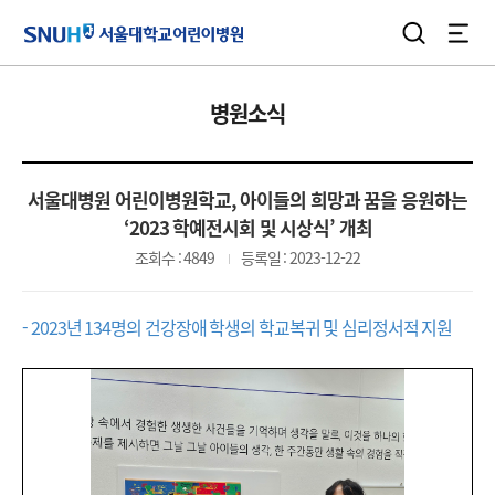
검색
전체
서울대학교어린이병원
병원소식
서울대병원 어린이병원학교, 아이들의 희망과 꿈을 응원하는
‘2023 학예전시회 및 시상식’ 개최
조회수 : 4849
등록일 : 2023-12-22
- 2023년 134명의 건강장애 학생의 학교복귀 및 심리정서적 지원
몽
골
소
년
아
나